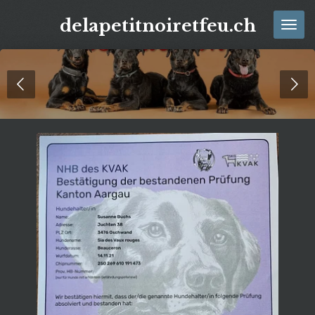
Zum
delapetitnoiretfeu.ch
Hauptinhalt
springen